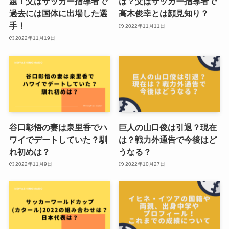
題！父はサッカー指導者で
は？父はサッカー指導者で
過去には国体に出場した選
高木俊幸とは顔見知り？
手！
2022年11月11日
2022年11月19日
谷口彰悟の妻は泉里香でハ
巨人の山口俊は引退？現在
ワイでデートしていた？馴
は？戦力外通告で今後はど
れ初めは？
うなる？
2022年11月9日
2022年10月27日