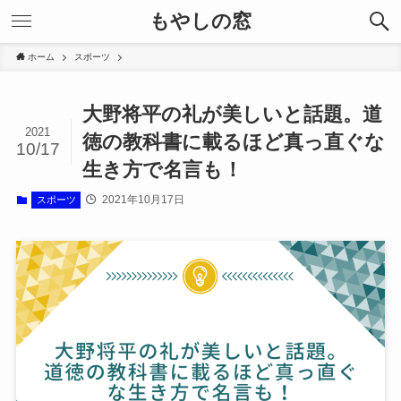
もやしの窓
ホーム
スポーツ
大野将平の礼が美しいと話題。道
2021
徳の教科書に載るほど真っ直ぐな
10/17
生き方で名言も！
2021年10月17日
スポーツ