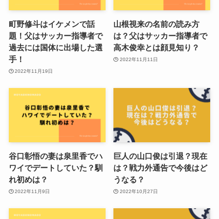
町野修斗はイケメンで話
山根視来の名前の読み方
題！父はサッカー指導者で
は？父はサッカー指導者で
過去には国体に出場した選
高木俊幸とは顔見知り？
手！
2022年11月11日
2022年11月19日
谷口彰悟の妻は泉里香でハ
巨人の山口俊は引退？現在
ワイでデートしていた？馴
は？戦力外通告で今後はど
れ初めは？
うなる？
2022年11月9日
2022年10月27日