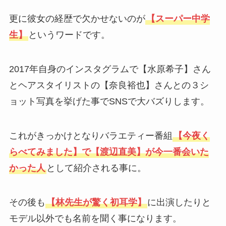
更に彼女の経歴で欠かせないのが
【スーパー中学
生】
というワードです。
2017年自身のインスタグラムで【水原希子】さん
とヘアスタイリストの【奈良裕也】さんとの３シ
ョット写真を挙げた事でSNSで大バズりします。
これがきっかけとなりバラエティー番組
【今夜く
らべてみました】で【渡辺直美】が今一番会いた
かった人
として紹介される事に。
その後も
【林先生が驚く初耳学】
に出演したりと
モデル以外でも名前を聞く事になります。