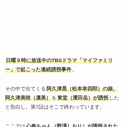
日曜９時に放送中のTBSドラマ「マイファミリ
ー」で起こった連続誘拐事件
。
その中で出てくる
阿久津晃（松本幸四郎）の娘、
阿久津美咲（凛美）
を
東堂（濱田岳）が誘拐
した
と告白し、第7話はそこで終わっています。
ここでは
心春ちゃん（野澤しおり）が誘拐された