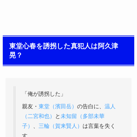
東堂心春を誘拐した真犯人は阿久津
晃？
「俺が誘拐した」
親友・
東堂（濱田岳）
の告白に、
温人
（二宮和也）
と
未知留（多部未華
子）
、
三輪（賀来賢人）
は言葉を失く
す。