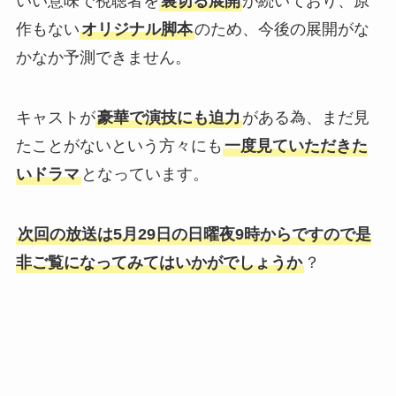
いい意味で視聴者を
裏切る展開
が続いており、原
作もない
オリジナル脚本
のため、今後の展開がな
かなか予測できません。
キャストが
豪華で演技にも迫力
がある為、まだ見
たことがないという方々にも
一度見ていただきた
いドラマ
となっています。
次回の放送は5月29日の日曜夜9時からですので是
非ご覧になってみてはいかがでしょうか
？