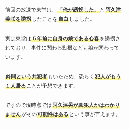
前回の放送で東堂は、
「俺が誘拐した」
と
阿久津
美咲を誘拐
したことを
自白
しました。
実は東堂は
５年前に自身の娘である心春
を誘拐さ
れており、事件に関わる動機なども娘が関わって
います。
鈴間という共犯者
もいたため、恐らく
犯人がもう
１人居る
ことが予想できます。
ですので現時点では
阿久津晃が真犯人かはわかり
ません
がその
可能性はある
という事が言えます。