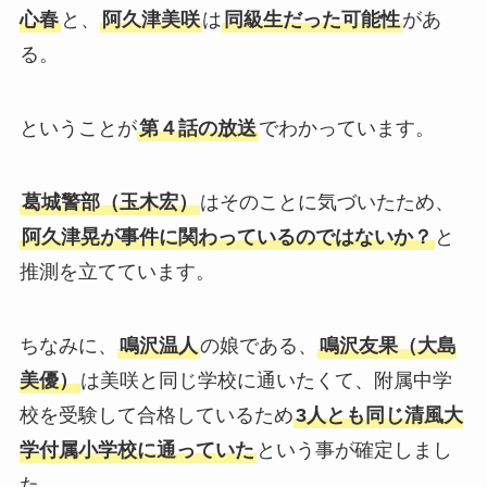
心春
と、
阿久津美咲
は
同級生だった可能性
があ
る。
ということが
第４話の放送
でわかっています。
葛城警部（玉木宏）
はそのことに気づいたため、
阿久津晃が事件に関わっているのではないか？
と
推測を立てています。
ちなみに、
鳴沢温人
の娘である、
鳴沢友果（大島
美優）
は美咲と同じ学校に通いたくて、附属中学
校を受験して合格しているため
3人とも同じ清風大
学付属小学校に通っていた
という事が確定しまし
た。