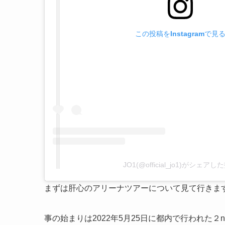
この投稿をInstagramで見
JO1(@official_jo1)がシェアし
まずは肝心のアリーナツアーについて見て行きま
事の始まりは2022年5月25日に都内で行われた２